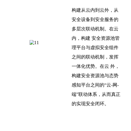
构建从云内到云外，从
安全设备到安全服务的
多层次联动机制。在云
内，构建 安全资源池管
理平台与虚拟安全组件
之间的联动机制，发挥
一体化优势。在云 外，
构建安全资源池与态势
感知平台之间的“云-网-
端”联动体系，从而真正
的实现安全闭环。