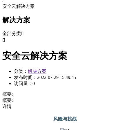
/
安全云解决方案
解决方案
全部分类


安全云解决方案
分类：
解决方案
发布时间：
2022-07-29 15:49:45
访问量：
0
概要:
概要:
详情
风险与挑战