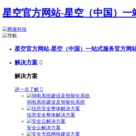
星空官方网站-星空（中国）一
星空官方网站-星空（中国）一站式服务官方网
解决方案

解决方案
进一步了解

弱电系统建设及智能化系统
信息安全整体解决方案
安全云解决方案