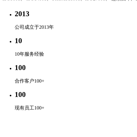
2013
公司成立于2013年
10
10年服务经验
100
合作客户100+
100
现有员工100+
星空官