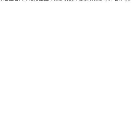
方网站-星空（中国）一站式服务