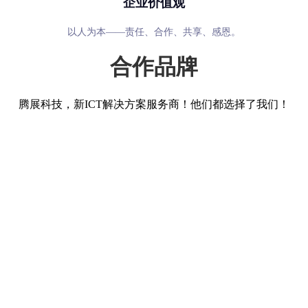
企业价值观
以人为本——责任、合作、共享、感恩。
合作品牌
腾展科技，新ICT解决方案服务商！他们都选择了我们！