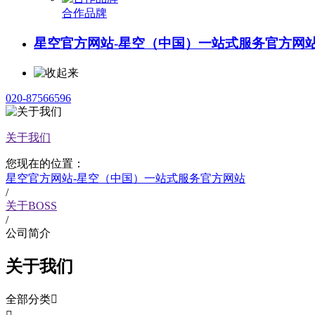
合作品牌
星空官方网站-星空（中国）一站式服务官方网
020-87566596
关于我们
您现在的位置：
星空官方网站-星空（中国）一站式服务官方网站
/
关于BOSS
/
公司简介
关于我们
全部分类
