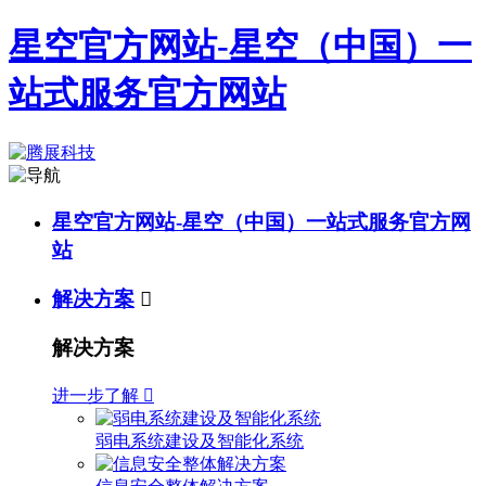
星空官方网站-星空（中国）一
站式服务官方网站
星空官方网站-星空（中国）一站式服务官方网
站
解决方案

解决方案
进一步了解

弱电系统建设及智能化系统