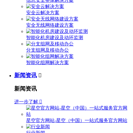
信息安全整体解决方案
安全云解决方案
安全无线网络建设方案
智能化机房建设及动环监测
分支组网及移动办公
智能化组网解决方案
新闻资讯

新闻资讯
进一步了解

星空官方网站-星空（中国）一站式服务官方网站
行业新闻