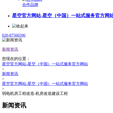
合作品牌
星空官方网站-星空（中国）一站式服务官方网
020-87566596
新闻资讯
您现在的位置：
星空官方网站-星空（中国）一站式服务官方网站
>
新闻资讯
>
星空官方网站-星空（中国）一站式服务官方网站
>
弱电机房工程改造-机房改造建设工程
新闻资讯