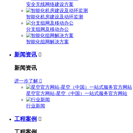
安全无线网络建设方案
智能化机房建设及动环监测
分支组网及移动办公
智能化组网解决方案
新闻资讯

新闻资讯
进一步了解

星空官方网站-星空（中国）一站式服务官方网站
行业新闻
工程案例

工程案例