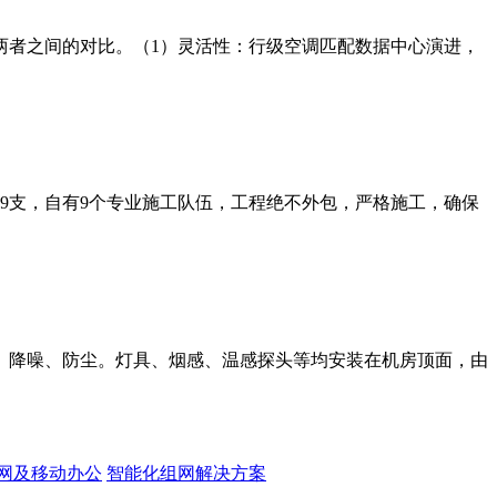
两者之间的对比。（1）灵活性：行级空调匹配数据中心演进，
师9支，自有9个专业施工队伍，工程绝不外包，严格施工，确保
、降噪、防尘。灯具、烟感、温感探头等均安装在机房顶面，由
网及移动办公
智能化组网解决方案