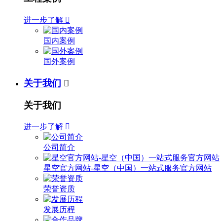
进一步了解

国内案例
国外案例
关于我们

关于我们
进一步了解

公司简介
星空官方网站-星空（中国）一站式服务官方网站
荣誉资质
发展历程