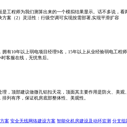
面是工程师为我们测算出来的一个模拟结果显示。话不多说，看
方案（2）灵活性：行级空调可实现按需部署,实现平滑扩容
拥有10年以上弱电项目经理9名，15年以上从业经验弱电工程
4小时客服在线，无忧售后。
处理，顶部建议做微孔铝扣天花，顶面其主要作用是防火、美观
，排列有序，保证机房底部整体性、美观性。
方案
安全无线网络建设方案
智能化机房建设及动环监测
分支组