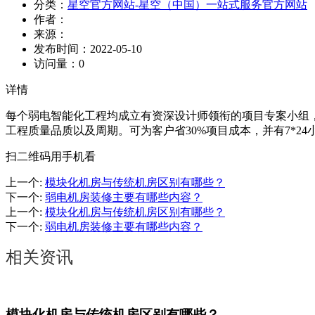
分类：
星空官方网站-星空（中国）一站式服务官方网站
作者：
来源：
发布时间：
2022-05-10
访问量：
0
详情
每个弱电智能化工程均成立有资深设计师领衔的项目专案小组，
工程质量品质以及周期。可为客户省30%项目成本，并有7*2
扫二维码用手机看
上一个
:
模块化机房与传统机房区别有哪些？
下一个
:
弱电机房装修主要有哪些内容？
上一个
:
模块化机房与传统机房区别有哪些？
下一个
:
弱电机房装修主要有哪些内容？
相关资讯
模块化机房与传统机房区别有哪些？