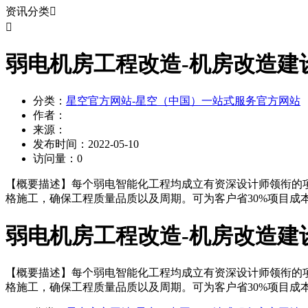
资讯分类


弱电机房工程改造-机房改造建
分类：
星空官方网站-星空（中国）一站式服务官方网站
作者：
来源：
发布时间：
2022-05-10
访问量：
0
【概要描述】
每个弱电智能化工程均成立有资深设计师领衔的项
格施工，确保工程质量品质以及周期。可为客户省30%项目成本
弱电机房工程改造-机房改造建
【概要描述】
每个弱电智能化工程均成立有资深设计师领衔的项
格施工，确保工程质量品质以及周期。可为客户省30%项目成本